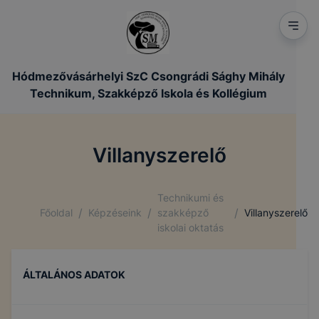
Hódmezővásárhelyi SzC Csongrádi Sághy Mihály
Technikum, Szakképző Iskola és Kollégium
Villanyszerelő
Technikumi és
/
/
/
Főoldal
Képzéseink
szakképző
Villanyszerelő
iskolai oktatás
ÁLTALÁNOS ADATOK