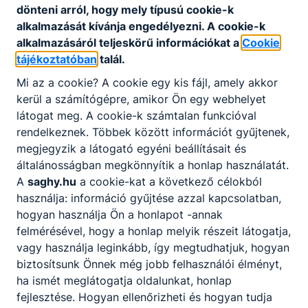
beállítások elvégzése is.
dönteni arról, hogy mely típusú cookie-k
alkalmazását kívánja engedélyezni. A cookie-k
Ajánlott mindazon ﬁatalok számára, akiket
alkalmazásáról teljeskörű információkat a
Cookie
nemcsak vonz a villamosság, de készek a felelős
tájékoztatóban
talál.
munkavégzésre egy olyan szakmában, amely
napjainkra rendkívül felértékelődött. A szakma jó
Mi az a cookie? A cookie egy kis fájl, amely akkor
perspektívát és változatos feladatokat kínál.
kerül a számítógépre, amikor Ön egy webhelyet
látogat meg. A cookie-k számtalan funkcióval
rendelkeznek. Többek között információt gyűjtenek,
KOMPETENCIAELVÁRÁS
megjegyzik a látogató egyéni beállításait és
Logikai gondolkodás, jó szemmérték, tér- és
általánosságban megkönnyítik a honlap használatát.
színlátás, önállóság, kézügyesség,
A
saghy.hu
a cookie-kat a következő célokból
problémamegoldó képesség, csapatmunkában
használja: információ gyűjtése azzal kapcsolatban,
együttműködési készség.
hogyan használja Ön a honlapot -annak
felmérésével, hogy a honlap melyik részeit látogatja,
vagy használja leginkább, így megtudhatjuk, hogyan
A SZAKKÉPZETTSÉGGEL RENDELKEZŐ
biztosítsunk Önnek még jobb felhasználói élményt,
ha ismét meglátogatja oldalunkat, honlap
fogyasztásmérő helyet alakít ki, lakás és
fejlesztése. Hogyan ellenőrizheti és hogyan tudja
épület elosztó berendezést szerel, erős- és