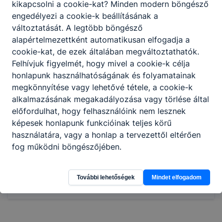
kikapcsolni a cookie-kat? Minden modern böngésző
gyengeáramú hálózatot létesít;
engedélyezi a cookie-k beállításának a
hagyományos és intelligens épület villamos
változtatását. A legtöbb böngésző
berendezését szereli, javítja, karbantartja,
alapértelmezettként automatikusan elfogadja a
kezelését betanítja;
cookie-kat, de ezek általában megváltoztathatók.
egyszerű multimédiás és kommunikációs
Felhívjuk figyelmét, hogy mivel a cookie-k célja
alkalmazásokat kezel, terveket, műszaki
honlapunk használhatóságának és folyamatainak
leírásokat olvas, értelmez;
megkönnyítése vagy lehetővé tétele, a cookie-k
kisgépeket, mérőműszereket,
alkalmazásának megakadályozása vagy törlése által
kéziszerszámokat használ a technológiai
előfordulhat, hogy felhasználóink nem lesznek
alapműveleteknél.
képesek honlapunk funkcióinak teljes körű
használatára, vagy a honlap a tervezettől eltérően
fog működni böngészőjében.
Megosztás
További lehetőségek
Mindet elfogadom