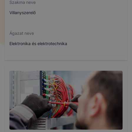
Szakma neve
Villanyszerelő
Ágazat neve
Elektronika és elektrotechnika
Szakmajegyzék száma
407130407
Képzés időtartama
3 év
Választható szakmairányok: