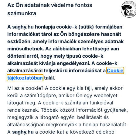
Az Ön adatainak védelme fontos
A kolesz napirendje
számunkra
Kollégiumi beiratkozási adatlap
A saghy.hu honlapja cookie-k (sütik) formájában
információkat tárol az Ön böngészésre használt
Beköltözéssel kapcsolatos információk
eszközén, amely információk személyes adatnak
minősülhetnek. Az alábbiakban lehetősége van
dönteni arról, hogy mely típusú cookie-k
Kollégiumi munkaterv 2025-2026
alkalmazását kívánja engedélyezni. A cookie-k
alkalmazásáról teljeskörű információkat a
Cookie
A menzával kapcsolatos tudnivalók és
letölthető dokumentumok
tájékoztatóban
talál.
Mi az a cookie? A cookie egy kis fájl, amely akkor
kerül a számítógépre, amikor Ön egy webhelyet
látogat meg. A cookie-k számtalan funkcióval
rendelkeznek. Többek között információt gyűjtenek,
megjegyzik a látogató egyéni beállításait és
általánosságban megkönnyítik a honlap használatát.
Partnereink
A
saghy.hu
a cookie-kat a következő célokból