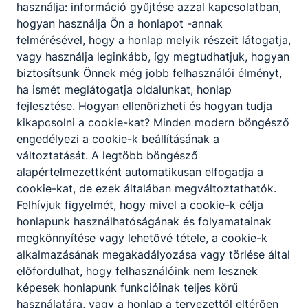
használja: információ gyűjtése azzal kapcsolatban,
hogyan használja Ön a honlapot -annak
felmérésével, hogy a honlap melyik részeit látogatja,
vagy használja leginkább, így megtudhatjuk, hogyan
biztosítsunk Önnek még jobb felhasználói élményt,
ha ismét meglátogatja oldalunkat, honlap
fejlesztése. Hogyan ellenőrizheti és hogyan tudja
kikapcsolni a cookie-kat? Minden modern böngésző
engedélyezi a cookie-k beállításának a
változtatását. A legtöbb böngésző
alapértelmezettként automatikusan elfogadja a
cookie-kat, de ezek általában megváltoztathatók.
Felhívjuk figyelmét, hogy mivel a cookie-k célja
honlapunk használhatóságának és folyamatainak
megkönnyítése vagy lehetővé tétele, a cookie-k
alkalmazásának megakadályozása vagy törlése által
előfordulhat, hogy felhasználóink nem lesznek
képesek honlapunk funkcióinak teljes körű
használatára, vagy a honlap a tervezettől eltérően