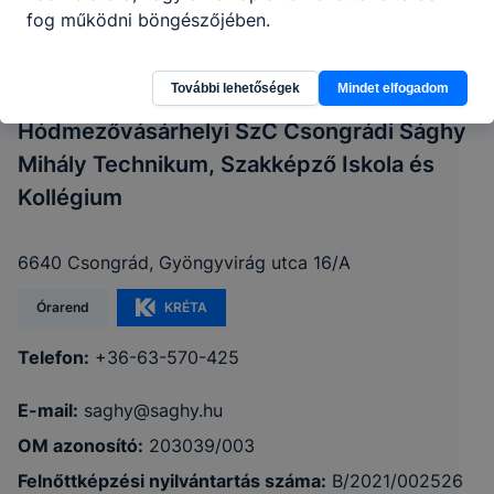
fog működni böngészőjében.
További lehetőségek
Mindet elfogadom
Hódmezővásárhelyi SzC Csongrádi Sághy
Mihály Technikum, Szakképző Iskola és
Kollégium
6640 Csongrád, Gyöngyvirág utca 16/A
Órarend
KRÉTA
Telefon:
+36-63-570-425
E-mail:
saghy@saghy.hu
OM azonosító:
203039/003
Felnőttképzési nyilvántartás száma:
B/2021/002526