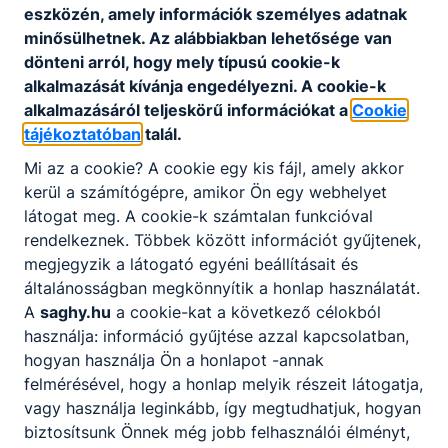
eszközén, amely információk személyes adatnak
minősülhetnek. Az alábbiakban lehetősége van
dönteni arról, hogy mely típusú cookie-k
alkalmazását kívánja engedélyezni. A cookie-k
alkalmazásáról teljeskörű információkat a
Cookie
tájékoztatóban
talál.
Mi az a cookie? A cookie egy kis fájl, amely akkor
Partnereink
kerül a számítógépre, amikor Ön egy webhelyet
látogat meg. A cookie-k számtalan funkcióval
rendelkeznek. Többek között információt gyűjtenek,
megjegyzik a látogató egyéni beállításait és
általánosságban megkönnyítik a honlap használatát.
A
saghy.hu
a cookie-kat a következő célokból
használja: információ gyűjtése azzal kapcsolatban,
hogyan használja Ön a honlapot -annak
felmérésével, hogy a honlap melyik részeit látogatja,
vagy használja leginkább, így megtudhatjuk, hogyan
biztosítsunk Önnek még jobb felhasználói élményt,