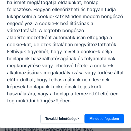
ha ismét meglátogatja oldalunkat, honlap
fejlesztése. Hogyan ellenőrizheti és hogyan tudja
kikapcsolni a cookie-kat? Minden modern böngésző
engedélyezi a cookie-k beállításának a
változtatását. A legtöbb böngésző
alapértelmezettként automatikusan elfogadja a
cookie-kat, de ezek általában megváltoztathatók.
Felhívjuk figyelmét, hogy mivel a cookie-k célja
honlapunk használhatóságának és folyamatainak
megkönnyítése vagy lehetővé tétele, a cookie-k
alkalmazásának megakadályozása vagy törlése által
előfordulhat, hogy felhasználóink nem lesznek
képesek honlapunk funkcióinak teljes körű
használatára, vagy a honlap a tervezettől eltérően
Hódmezővásárhelyi SzC Csongrádi Sághy
fog működni böngészőjében.
Mihály Technikum, Szakképző Iskola és
Kollégium
További lehetőségek
Mindet elfogadom
6640 Csongrád, Gyöngyvirág utca 16/A