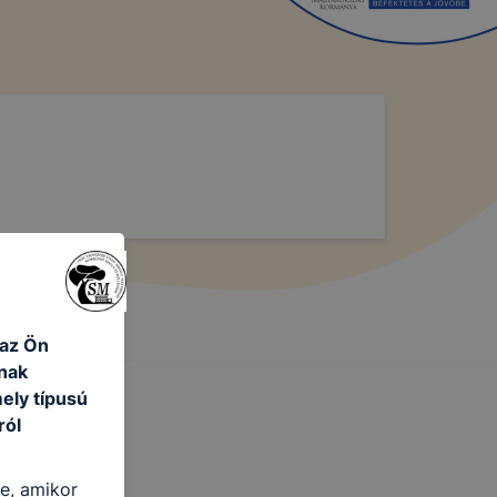
 az Ön
nak
ely típusú
ról
re, amikor