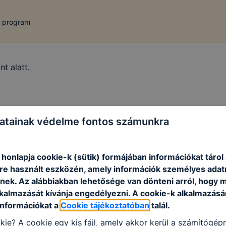
i program
t alatt.
atainak védelme fontos számunkra
honlapja cookie-k (sütik) formájában információkat tárol
e használt eszközén, amely információk személyes adat
nek. Az alábbiakban lehetősége van dönteni arról, hogy m
lkalmazását kívánja engedélyezni. A cookie-k alkalmazásá
információkat a
Cookie tájékoztatóban
talál.
kie? A cookie egy kis fájl, amely akkor kerül a számítógép