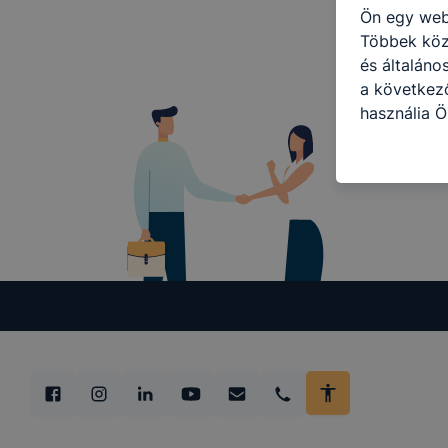
Ön egy web
Többek közö
és általáno
a következő
használja Ö
látogatja, 
még jobb fe
fejlesztése
Minden mode
legtöbb bö
ezek általá
célja honl
lehetővé té
előfordulha
teljes körű
böngészőjé