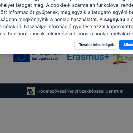
helyet látogat meg. A cookie-k számtalan funkcióval rend
tt információt gyűjtenek, megjegyzik a látogató egyéni beá
sságban megkönnyítik a honlap használatát. A
saghy.hu
a c
 célokból használja: információ gyűjtése azzal kapcsolat
n a honlapot -annak felmérésével, hogy a honlap melyik rés
vagy használja leginkább, így megtudhatjuk, hogyan biztos
További lehetőségek
Mind
lhasználói élményt, ha ismét meglátogatja oldalunkat, hon
. Hogyan ellenőrizheti és hogyan tudja kikapcsolni a cookie
rn böngésző engedélyezi a cookie-k beállításának a válto
ngésző alapértelmezettként automatikusan elfogadja a coo
ban megváltoztathatók. Felhívjuk figyelmét, hogy mivel a c
apunk használhatóságának és folyamatainak megkönnyítése
tele, a cookie-k alkalmazásának megakadályozása vagy törl
Hódmezővásárhelyi Szakképzési Centrum
t, hogy felhasználóink nem lesznek képesek honlapunk fun
 használatára, vagy a honlap a tervezettől eltérően fog műk
ben.