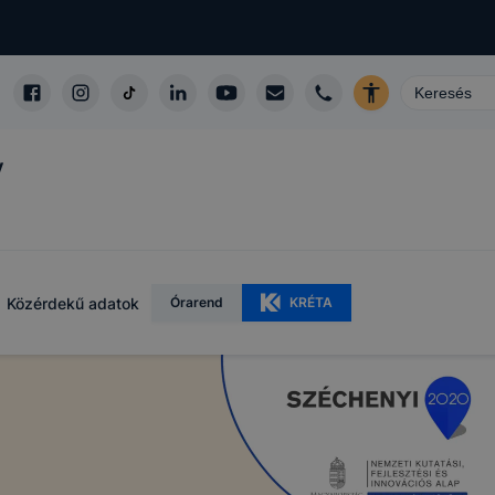
y
Közérdekű adatok
Órarend
KRÉTA