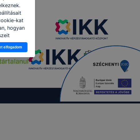
elkeznek.
llításait
ookie-kat
ban, hogyan
zeit
ítsunk Önnek
et elfogadom
lap
-kat?
ztatását. A
kie-kat, de
ookie-k
 vagy
ése által
kcióinak
ödni