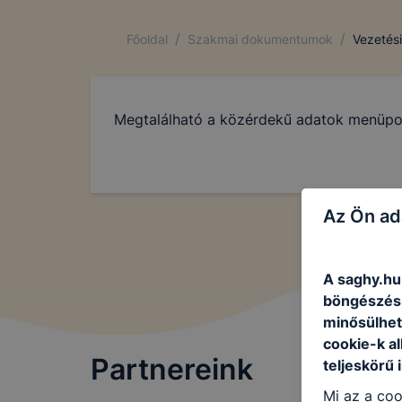
/
/
Főoldal
Szakmai dokumentumok
Vezetés
Megtalálható a közérdekű adatok menüpon
Az Ön ad
A saghy.hu 
böngészésr
minősülhet
cookie-k a
Partnereink
teljeskörű 
Mi az a coo