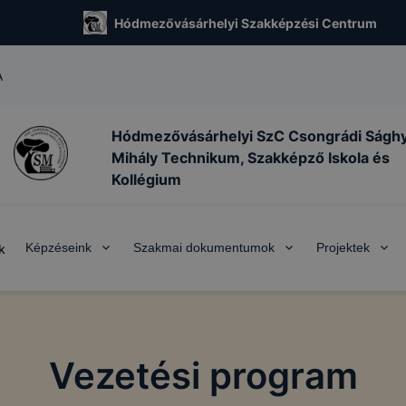
Hódmezővásárhelyi Szakképzési Centrum
A
Hódmezővásárhelyi SzC Csongrádi Ságh
Mihály Technikum, Szakképző Iskola és
Kollégium
Képzéseink
Szakmai dokumentumok
Projektek
k
Vezetési program